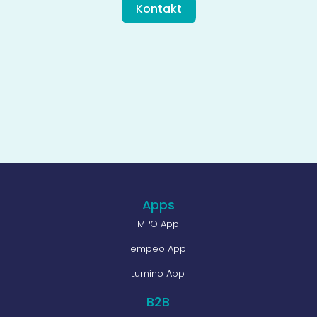
Kontakt
Apps
MPO App
empeo App
Lumino App
B2B