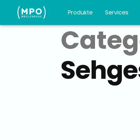
Produkte
Services
Categ
Sehge