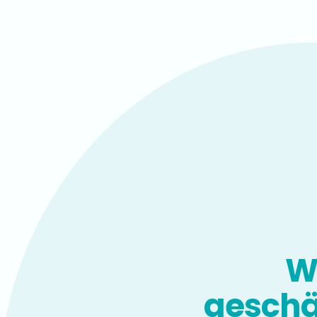
Wi
geschä