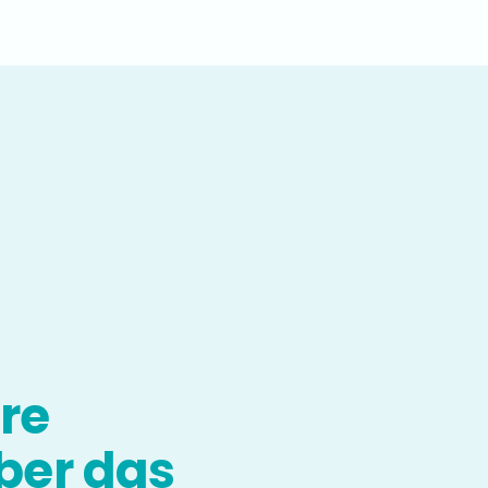
hre
ber das