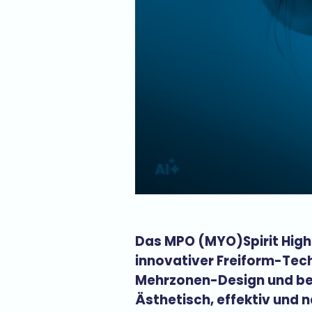
Das MPO (MYO)Spirit High
innovativer Freiform-Tec
Mehrzonen-Design und be
Ästhetisch, effektiv und n