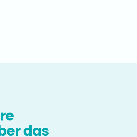
hre
ber das