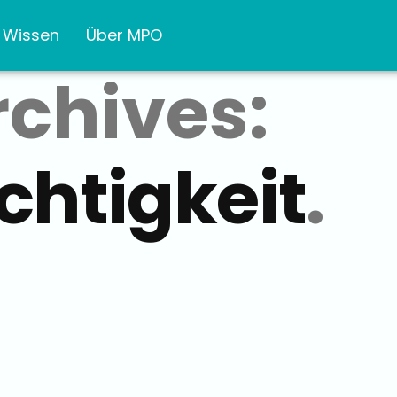
Wissen
Über MPO
rchives:
chtigkeit