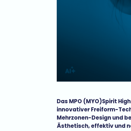
Das MPO (MYO)Spirit High
innovativer Freiform-Tec
Mehrzonen-Design und be
Ästhetisch, effektiv und n