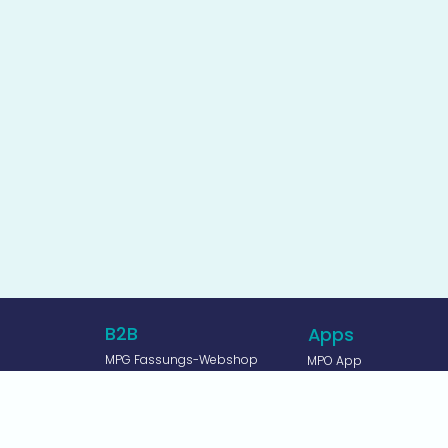
B2B
Apps
MPG Fassungs-Webshop
MPO App
MPG Optische Werke BPP
empeo App
MPG Website
Lumino App