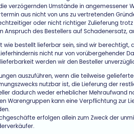
er die verzögernden Umstände in angemessener We
fertermin aus nicht von uns zu vertretenden Grün
htzeitiger oder nicht richtiger Zulieferung trotz
en Anspruch des Bestellers auf Schadenersatz, a
cht wie bestellt lieferbar sein, sind wir berechtigt
Lieferhindernis nicht nur von vorübergehender Dau
lieferbarkeit werden wir den Besteller unverzügli
rungen auszuführen, wenn die teilweise gelieferte
ngszwecks nutzbar ist, die Lieferung der restl
steller dadurch weder erheblicher Mehraufwand no
ten Warengruppen kann eine Verpflichtung zur L
den.
achgeschäfte erfolgen allein zum Zweck der un
erverkäufer.